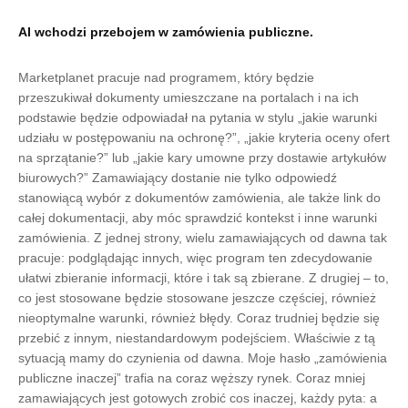
AI wchodzi przebojem w zamówienia publiczne.
Marketplanet pracuje nad programem, który będzie
przeszukiwał dokumenty umieszczane na portalach i na ich
podstawie będzie odpowiadał na pytania w stylu „jakie warunki
udziału w postępowaniu na ochronę?”, „jakie kryteria oceny ofert
na sprzątanie?” lub „jakie kary umowne przy dostawie artykułów
biurowych?” Zamawiający dostanie nie tylko odpowiedź
stanowiącą wybór z dokumentów zamówienia, ale także link do
całej dokumentacji, aby móc sprawdzić kontekst i inne warunki
zamówienia. Z jednej strony, wielu zamawiających od dawna tak
pracuje: podglądając innych, więc program ten zdecydowanie
ułatwi zbieranie informacji, które i tak są zbierane. Z drugiej – to,
co jest stosowane będzie stosowane jeszcze częściej, również
nieoptymalne warunki, również błędy. Coraz trudniej będzie się
przebić z innym, niestandardowym podejściem. Właściwie z tą
sytuacją mamy do czynienia od dawna. Moje hasło „zamówienia
publiczne inaczej” trafia na coraz węższy rynek. Coraz mniej
zamawiających jest gotowych zrobić cos inaczej, każdy pyta: a