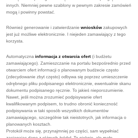
innych. Niemniej pewne szablony w pewnym zakresie zamówień
mogą i powinny powstać.
Również generowanie i zatwierdzanie
wniosków
zakupowych
jest już możliwe elektronicznie. I niejeden zamawiający z tego
korzysta.
Automatyczna
informacja z otwarcia ofert
(i budżetu
zamawiającego). Zamieszczanie na portalu bezpośrednio przed
otwarciem ofert informacji o planowanym budżecie często
(zdecydowanie zbyt często) odbywa się poprzez umieszczenie
odrębnego pliku podpisanego elektronicznie, ewentualnie skanu
dokumentu podpisanego ręcznie. To jakieś nieporozumienie.
Nawet, jeśli można zrozumieć podpisywanie ofert
kwalifikowanym podpisem, to trudno obronić konieczność
podpisywania w taki sposób wszystkich dokumentów
zamawiającego, szczególnie tak nieistotnych, jak informacja o
planowanych kosztach.
Protokół może się, przynajmniej po części, sam wypełniać
zaciągając dane z różnych źródeł. To pięknie, ale mało.