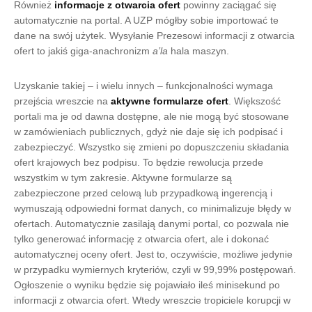
Również
informacje z otwarcia ofert
powinny zaciągać się
automatycznie na portal. A UZP mógłby sobie importować te
dane na swój użytek. Wysyłanie Prezesowi informacji z otwarcia
ofert to jakiś giga-anachronizm
a’la
hala maszyn.
Uzyskanie takiej – i wielu innych – funkcjonalności wymaga
przejścia wreszcie na
aktywne formularze ofert
. Większość
portali ma je od dawna dostępne, ale nie mogą być stosowane
w zamówieniach publicznych, gdyż nie daje się ich podpisać i
zabezpieczyć. Wszystko się zmieni po dopuszczeniu składania
ofert krajowych bez podpisu. To będzie rewolucja przede
wszystkim w tym zakresie. Aktywne formularze są
zabezpieczone przed celową lub przypadkową ingerencją i
wymuszają odpowiedni format danych, co minimalizuje błędy w
ofertach. Automatycznie zasilają danymi portal, co pozwala nie
tylko generować informację z otwarcia ofert, ale i dokonać
automatycznej oceny ofert. Jest to, oczywiście, możliwe jedynie
w przypadku wymiernych kryteriów, czyli w 99,99% postępowań.
Ogłoszenie o wyniku będzie się pojawiało ileś minisekund po
informacji z otwarcia ofert. Wtedy wreszcie tropiciele korupcji w