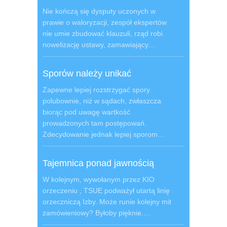
Nie kończą się dysputy uczonych w
prawie o waloryzacji, zespół ekspertów
nie umie zbudować klauzuli, rząd robi
nowelizację ustawy, zamawiający…
Sporów należy unikać
Zapewne lepiej rozstrzygać spory
polubownie, niż w sądach, zwłaszcza
biorąc pod uwagę wartkość
prowadzonych tam postępowań.
Zdecydowanie jednak lepiej sporom…
Tajemnica ponad jawnością
W kolejnym, wywołanym przez KIO
orzeczeniu , TSUE podważył utartą linię
orzeczniczą Izby. Może runie kolejny mit
zamówieniowy? Byłoby pięknie.…