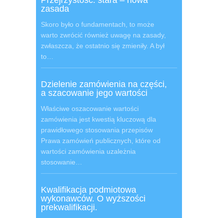
Przejrzystość: stara – nowa
zasada
Skoro było o fundamentach, to może
warto zwrócić również uwagę na zasady,
zwłaszcza, że ostatnio się zmieniły. A był
to…
Dzielenie zamówienia na części,
a szacowanie jego wartości
Właściwe oszacowanie wartości
zamówienia jest kwestią kluczową dla
prawidłowego stosowania przepisów
Prawa zamówień publicznych, które od
wartości zamówienia uzależnia
stosowanie…
Kwalifikacja podmiotowa
wykonawców. O wyższości
prekwalifikacji.