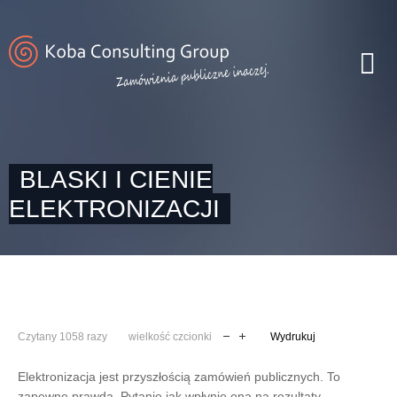
BLASKI I CIENIE
ELEKTRONIZACJI
Czytany 1058 razy
wielkość czcionki
Wydrukuj
Elektronizacja jest przyszłością zamówień publicznych. To
zapewne prawda. Pytanie jak wpłynie ona na rezultaty