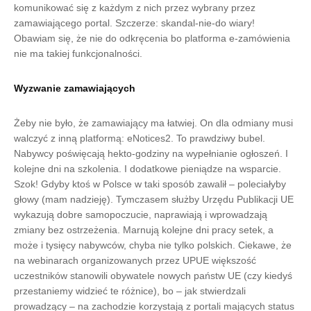
komunikować się z każdym z nich przez wybrany przez
zamawiającego portal. Szczerze: skandal-nie-do wiary!
Obawiam się, że nie do odkręcenia bo platforma e-zamówienia
nie ma takiej funkcjonalności.
Wyzwanie zamawiających
Żeby nie było, że zamawiający ma łatwiej. On dla odmiany musi
walczyć z inną platformą: eNotices2. To prawdziwy bubel.
Nabywcy poświęcają hekto-godziny na wypełnianie ogłoszeń. I
kolejne dni na szkolenia. I dodatkowe pieniądze na wsparcie.
Szok! Gdyby ktoś w Polsce w taki sposób zawalił – poleciałyby
głowy (mam nadzieję). Tymczasem służby Urzędu Publikacji UE
wykazują dobre samopoczucie, naprawiają i wprowadzają
zmiany bez ostrzeżenia. Marnują kolejne dni pracy setek, a
może i tysięcy nabywców, chyba nie tylko polskich. Ciekawe, że
na webinarach organizowanych przez UPUE większość
uczestników stanowili obywatele nowych państw UE (czy kiedyś
przestaniemy widzieć te różnice), bo – jak stwierdzali
prowadzący – na zachodzie korzystają z portali mających status