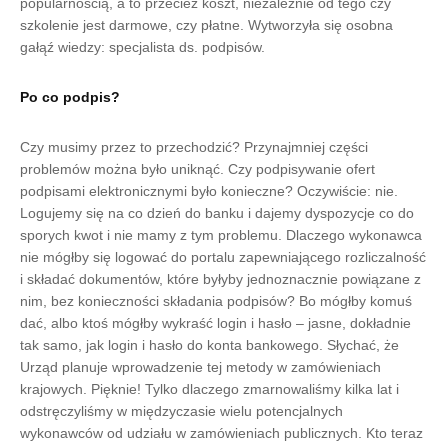
popularnością, a to przecież koszt, niezależnie od tego czy
szkolenie jest darmowe, czy płatne. Wytworzyła się osobna
gałąź wiedzy: specjalista ds. podpisów.
Po co podpis?
Czy musimy przez to przechodzić? Przynajmniej części
problemów można było uniknąć. Czy podpisywanie ofert
podpisami elektronicznymi było konieczne? Oczywiście: nie.
Logujemy się na co dzień do banku i dajemy dyspozycje co do
sporych kwot i nie mamy z tym problemu. Dlaczego wykonawca
nie mógłby się logować do portalu zapewniającego rozliczalność
i składać dokumentów, które byłyby jednoznacznie powiązane z
nim, bez konieczności składania podpisów? Bo mógłby komuś
dać, albo ktoś mógłby wykraść login i hasło – jasne, dokładnie
tak samo, jak login i hasło do konta bankowego. Słychać, że
Urząd planuje wprowadzenie tej metody w zamówieniach
krajowych. Pięknie! Tylko dlaczego zmarnowaliśmy kilka lat i
odstręczyliśmy w międzyczasie wielu potencjalnych
wykonawców od udziału w zamówieniach publicznych. Kto teraz