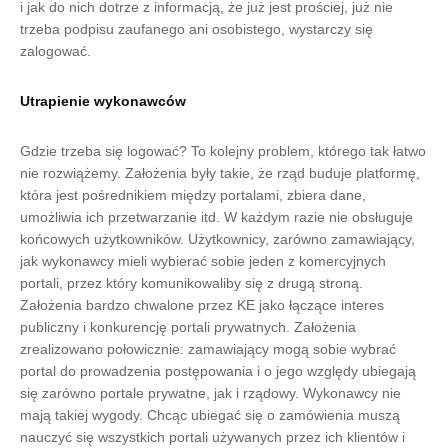
i jak do nich dotrze z informacją, że już jest prościej, już nie
trzeba podpisu zaufanego ani osobistego, wystarczy się
zalogować.
Utrapienie wykonawców
Gdzie trzeba się logować? To kolejny problem, którego tak łatwo
nie rozwiążemy. Założenia były takie, że rząd buduje platformę,
która jest pośrednikiem między portalami, zbiera dane,
umożliwia ich przetwarzanie itd. W każdym razie nie obsługuje
końcowych użytkowników. Użytkownicy, zarówno zamawiający,
jak wykonawcy mieli wybierać sobie jeden z komercyjnych
portali, przez który komunikowaliby się z drugą stroną.
Założenia bardzo chwalone przez KE jako łączące interes
publiczny i konkurencję portali prywatnych. Założenia
zrealizowano połowicznie: zamawiający mogą sobie wybrać
portal do prowadzenia postępowania i o jego względy ubiegają
się zarówno portale prywatne, jak i rządowy. Wykonawcy nie
mają takiej wygody. Chcąc ubiegać się o zamówienia muszą
nauczyć się wszystkich portali używanych przez ich klientów i