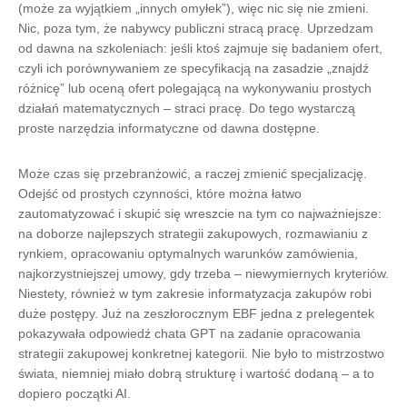
(może za wyjątkiem „innych omyłek”), więc nic się nie zmieni.
Nic, poza tym, że nabywcy publiczni stracą pracę. Uprzedzam
od dawna na szkoleniach: jeśli ktoś zajmuje się badaniem ofert,
czyli ich porównywaniem ze specyfikacją na zasadzie „znajdź
różnicę” lub oceną ofert polegającą na wykonywaniu prostych
działań matematycznych – straci pracę. Do tego wystarczą
proste narzędzia informatyczne od dawna dostępne.
Może czas się przebranżowić, a raczej zmienić specjalizację.
Odejść od prostych czynności, które można łatwo
zautomatyzować i skupić się wreszcie na tym co najważniejsze:
na doborze najlepszych strategii zakupowych, rozmawianiu z
rynkiem, opracowaniu optymalnych warunków zamówienia,
najkorzystniejszej umowy, gdy trzeba – niewymiernych kryteriów.
Niestety, również w tym zakresie informatyzacja zakupów robi
duże postępy. Już na zeszłorocznym EBF jedna z prelegentek
pokazywała odpowiedź chata GPT na zadanie opracowania
strategii zakupowej konkretnej kategorii. Nie było to mistrzostwo
świata, niemniej miało dobrą strukturę i wartość dodaną – a to
dopiero początki AI.