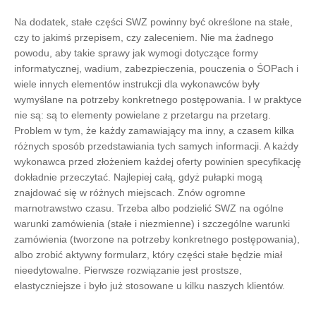
Na dodatek, stałe części SWZ powinny być określone na stałe,
czy to jakimś przepisem, czy zaleceniem. Nie ma żadnego
powodu, aby takie sprawy jak wymogi dotyczące formy
informatycznej, wadium, zabezpieczenia, pouczenia o ŚOPach i
wiele innych elementów instrukcji dla wykonawców były
wymyślane na potrzeby konkretnego postępowania. I w praktyce
nie są: są to elementy powielane z przetargu na przetarg.
Problem w tym, że każdy zamawiający ma inny, a czasem kilka
różnych sposób przedstawiania tych samych informacji. A każdy
wykonawca przed złożeniem każdej oferty powinien specyfikację
dokładnie przeczytać. Najlepiej całą, gdyż pułapki mogą
znajdować się w różnych miejscach. Znów ogromne
marnotrawstwo czasu. Trzeba albo podzielić SWZ na ogólne
warunki zamówienia (stałe i niezmienne) i szczególne warunki
zamówienia (tworzone na potrzeby konkretnego postępowania),
albo zrobić aktywny formularz, który części stałe będzie miał
nieedytowalne. Pierwsze rozwiązanie jest prostsze,
elastyczniejsze i było już stosowane u kilku naszych klientów.