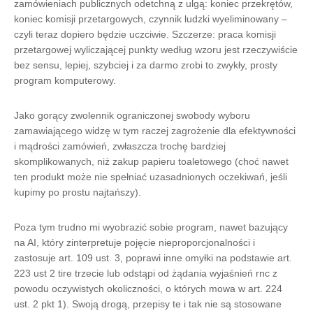
zamówieniach publicznych odetchną z ulgą: koniec przekrętów,
koniec komisji przetargowych, czynnik ludzki wyeliminowany –
czyli teraz dopiero będzie uczciwie. Szczerze: praca komisji
przetargowej wyliczającej punkty według wzoru jest rzeczywiście
bez sensu, lepiej, szybciej i za darmo zrobi to zwykły, prosty
program komputerowy.
Jako gorący zwolennik ograniczonej swobody wyboru
zamawiającego widzę w tym raczej zagrożenie dla efektywności
i mądrości zamówień, zwłaszcza trochę bardziej
skomplikowanych, niż zakup papieru toaletowego (choć nawet
ten produkt może nie spełniać uzasadnionych oczekiwań, jeśli
kupimy po prostu najtańszy).
Poza tym trudno mi wyobrazić sobie program, nawet bazujący
na AI, który zinterpretuje pojęcie nieproporcjonalności i
zastosuje art. 109 ust. 3, poprawi inne omyłki na podstawie art.
223 ust 2 tire trzecie lub odstąpi od żądania wyjaśnień rnc z
powodu oczywistych okoliczności, o których mowa w art. 224
ust. 2 pkt 1). Swoją drogą, przepisy te i tak nie są stosowane