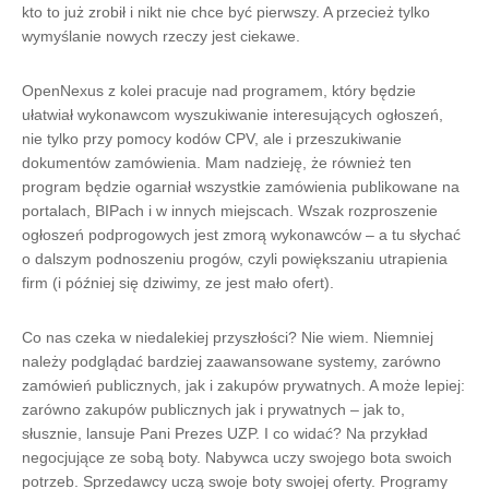
kto to już zrobił i nikt nie chce być pierwszy. A przecież tylko
wymyślanie nowych rzeczy jest ciekawe.
OpenNexus z kolei pracuje nad programem, który będzie
ułatwiał wykonawcom wyszukiwanie interesujących ogłoszeń,
nie tylko przy pomocy kodów CPV, ale i przeszukiwanie
dokumentów zamówienia. Mam nadzieję, że również ten
program będzie ogarniał wszystkie zamówienia publikowane na
portalach, BIPach i w innych miejscach. Wszak rozproszenie
ogłoszeń podprogowych jest zmorą wykonawców – a tu słychać
o dalszym podnoszeniu progów, czyli powiększaniu utrapienia
firm (i później się dziwimy, ze jest mało ofert).
Co nas czeka w niedalekiej przyszłości? Nie wiem. Niemniej
należy podglądać bardziej zaawansowane systemy, zarówno
zamówień publicznych, jak i zakupów prywatnych. A może lepiej:
zarówno zakupów publicznych jak i prywatnych – jak to,
słusznie, lansuje Pani Prezes UZP. I co widać? Na przykład
negocjujące ze sobą boty. Nabywca uczy swojego bota swoich
potrzeb. Sprzedawcy uczą swoje boty swojej oferty. Programy