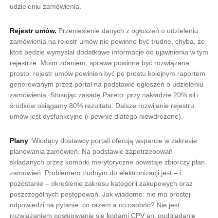
udzieleniu zamówienia.
Rejestr umów.
Przeniesienie danych z ogłoszeń o udzieleniu
zamówienia na rejestr umów nie powinno być trudne, chyba, że
ktoś będzie wymyślał dodatkowe informacje do ujawnienia w tym
rejestrze. Moim zdaniem, sprawa powinna być rozwiązana
prosto: rejestr umów powinien być po prostu kolejnym raportem
generowanym przez portal na podstawie ogłoszeń o udzieleniu
zamówienia. Stosując zasadę Pareto: przy nakładzie 20% sił i
środków osiągamy 80% rezultatu. Dalsze rozwijanie rejestru
umów jest dysfunkcyjne (i pewnie dlatego niewdrożone).
Plany
. Wiodący dostawcy portali oferują wsparcie w zakresie
planowania zamówień. Na podstawie zapotrzebowań
składanych przez komórki merytoryczne powstaje zbiorczy plan
zamówień. Problemem trudnym do elektronizacji jest – i
pozostanie – określenie zakresu kategorii zakupowych oraz
poszczególnych postępowań. Jak wiadomo: nie ma prostej
odpowiedzi na pytanie: co razem a co osobno? Nie jest
rozwiązaniem posługiwanie się kodami CPV ani podglądanie